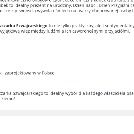
bek to idealny prezent na urodziny, Dzień Babci, Dzień Przyjaźni c
sce z pewnością wywoła uśmiech na twarzy obdarowanej osoby i 
zarka Szwajcarskiego
to nie tylko praktyczny, ale i sentymental
z wyjątkową więź między ludźmi a ich czworonożnymi przyjaciółmi.
i, zaprojektowany w Polsce
zarka Szwajcarskiego to idealny wybór dla każdego właściciela psa
iskiemu!