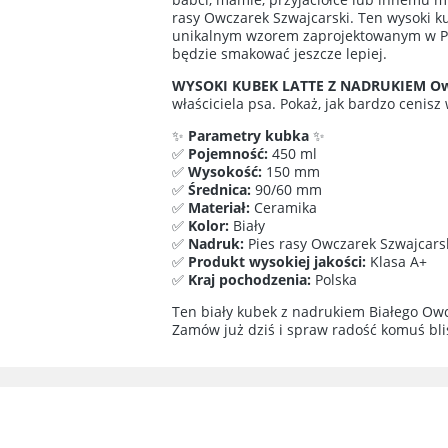
rasy Owczarek Szwajcarski. Ten wysoki ku
unikalnym wzorem zaprojektowanym w Pol
będzie smakować jeszcze lepiej.
WYSOKI KUBEK LATTE Z NADRUKIEM Owc
właściciela psa. Pokaż, jak bardzo cenis
✨
Parametry kubka
✨
✅
Pojemność:
450 ml
✅
Wysokość:
150 mm
✅
Średnica:
90/60 mm
✅
Materiał:
Ceramika
✅
Kolor:
Biały
✅
Nadruk:
Pies rasy Owczarek Szwajcarsk
✅
Produkt wysokiej jakości:
Klasa A+
✅
Kraj pochodzenia:
Polska
Ten biały kubek z nadrukiem Białego Owc
Zamów już dziś i spraw radość komuś bl