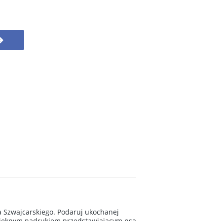
a Szwajcarskiego. Podaruj ukochanej
 pięknym nadrukiem przedstawiającym psa