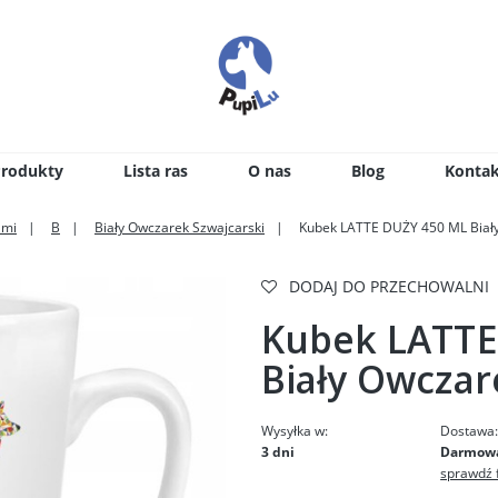
Produkty
Lista ras
O nas
Blog
Kontak
ami
B
Biały Owczarek Szwajcarski
Kubek LATTE DUŻY 450 ML Biały
DODAJ DO PRZECHOWALNI
Kubek LATTE
Biały Owczar
Wysyłka w:
Dostawa
3 dni
Darmow
sprawdź 