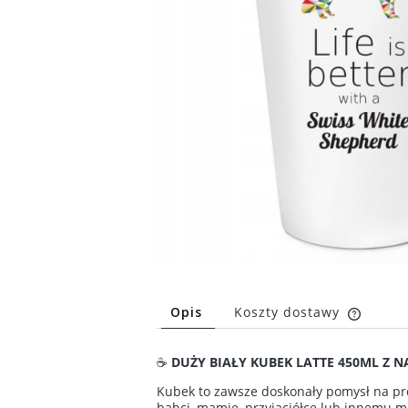
Opis
Koszty dostawy
Cena n
☕
DUŻY BIAŁY KUBEK LATTE 450ML Z NA
kosztó
Kubek to zawsze doskonały pomysł na pre
babci, mamie, przyjaciółce lub innemu 