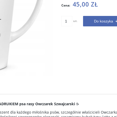
Cena nie zawiera ewentualnych
45,00 ZŁ
Cena:
kosztów płatności
szt.
Do koszyka
ie zawiera ewentualnych
DRUKIEM psa rasy Owczarek Szwajcarski
☕
w płatności
zent dla każdego miłośnika psów, szczególnie właścicieli Owczark
miłośnikowi czworonogów elegancki, ceramiczny kubek typu latte z