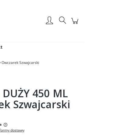
Zarejestruj się
Zaloguj się
t
 Owczarek Szwajcarski
 DUŻY 450 ML
ek Szwajcarski
:
a
formy dostawy