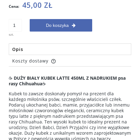
45,00 ZŁ
Cena:
Do koszyka
szt.
Opis
Koszty dostawy
Cena nie zawiera ewentualnych kosztów płatności
☕
DUŻY BIAŁY KUBEK LATTE 450ML Z NADRUKIEM psa
rasy Chihuahua
☕
Kubek to zawsze doskonały pomysł na prezent dla
każdego miłośnika psów, szczególnie właścicieli cziłek.
Podaruj ukochanej babci, mamie, przyjaciółce lub innemu
miłośnikowi czworonogów elegancki, ceramiczny kubek
typu latte z pięknym nadrukiem przedstawiającym psa
rasy Chihuahua. Ten wysoki kubek to idealny prezent na
urodziny, Dzień Babci, Dzień Przyjaźni czy inne wyjątkowe
okazje. Duży kubek z unikalnym wzorem zaprojektowanym
w Polsce z pewnością wywoła uśmiech na twarzy