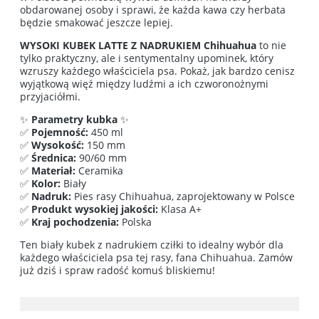
obdarowanej osoby i sprawi, że każda kawa czy herbata
będzie smakować jeszcze lepiej.
WYSOKI KUBEK LATTE Z NADRUKIEM Chihuahua
to nie
tylko praktyczny, ale i sentymentalny upominek, który
wzruszy każdego właściciela psa. Pokaż, jak bardzo cenisz
wyjątkową więź między ludźmi a ich czworonożnymi
przyjaciółmi.
✨
Parametry kubka
✨
✅
Pojemność:
450 ml
✅
Wysokość:
150 mm
✅
Średnica:
90/60 mm
✅
Materiał:
Ceramika
✅
Kolor:
Biały
✅
Nadruk:
Pies rasy Chihuahua, zaprojektowany w Polsce
✅
Produkt wysokiej jakości:
Klasa A+
✅
Kraj pochodzenia:
Polska
Ten biały kubek z nadrukiem cziłki to idealny wybór dla
każdego właściciela psa tej rasy, fana Chihuahua. Zamów
już dziś i spraw radość komuś bliskiemu!