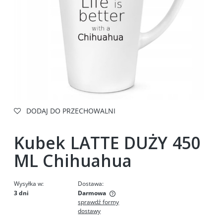
DODAJ DO PRZECHOWALNI
Kubek LATTE DUŻY 450
ML Chihuahua
Wysyłka w:
Dostawa:
3 dni
Darmowa
sprawdź formy
Cena nie zawiera ewentualnych kosztów płatności
dostawy