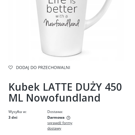
DODAJ DO PRZECHOWALNI
Kubek LATTE DUŻY 450
ML Nowofundland
Wysyłka w:
Dostawa:
3 dni
Darmowa
sprawdź formy
Cena nie zawiera ewentualnych kosztów płatności
dostawy