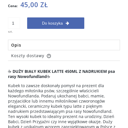
45,00 ZŁ
Cena:
Do koszyka
szt.
Opis
Koszty dostawy
Cena nie zawiera ewentualnych kosztów płatności
☕
DUŻY BIAŁY KUBEK LATTE 450ML Z NADRUKIEM psa
rasy Nowofundland
☕
Kubek to zawsze doskonały pomysł na prezent dla
każdego miłośnika psów, szczególnie właścicieli
Nowofundlanda. Podaruj ukochanej babci, mamie,
przyjaciółce lub innemu miłośnikowi czworonogów
elegancki, ceramiczny kubek typu latte z pięknym
nadrukiem przedstawiającym psa rasy Nowofundland.
Ten wysoki kubek to idealny prezent na urodziny, Dzień
Babci, Dzień Przyjaźni czy inne wyjątkowe okazje. Duży
kubek z unikalnym wzorem zaprojektowanym w Polsce z