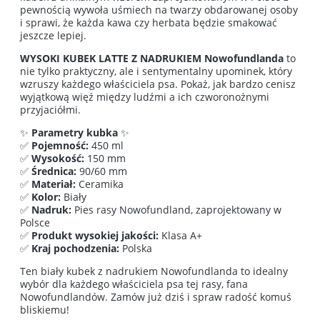
pewnością wywoła uśmiech na twarzy obdarowanej osoby
i sprawi, że każda kawa czy herbata będzie smakować
jeszcze lepiej.
WYSOKI KUBEK LATTE Z NADRUKIEM Nowofundlanda
to
nie tylko praktyczny, ale i sentymentalny upominek, który
wzruszy każdego właściciela psa. Pokaż, jak bardzo cenisz
wyjątkową więź między ludźmi a ich czworonożnymi
przyjaciółmi.
✨
Parametry kubka
✨
✅
Pojemność:
450 ml
✅
Wysokość:
150 mm
✅
Średnica:
90/60 mm
✅
Materiał:
Ceramika
✅
Kolor:
Biały
✅
Nadruk:
Pies rasy Nowofundland, zaprojektowany w
Polsce
✅
Produkt wysokiej jakości:
Klasa A+
✅
Kraj pochodzenia:
Polska
Ten biały kubek z nadrukiem Nowofundlanda to idealny
wybór dla każdego właściciela psa tej rasy, fana
Nowofundlandów. Zamów już dziś i spraw radość komuś
bliskiemu!