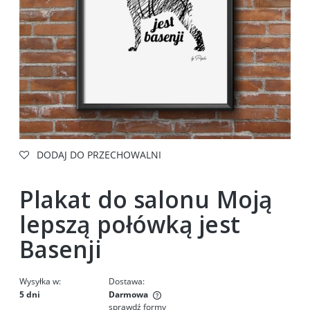
DODAJ DO PRZECHOWALNI
Plakat do salonu Moją
lepszą połówką jest
Basenji
Wysyłka w:
Dostawa:
5 dni
Darmowa
sprawdź formy
Cena nie zawiera ewentualnych kosztów płatności