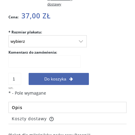
dostawy
37,00 ZŁ
Cena:
*
Rozmiar plakatu:
Komentarz do zamówienia:
Do koszyka
szt.
*
- Pole wymagane
Opis
Koszty dostawy
Cena nie zawiera ewentualnych kosztów płatności