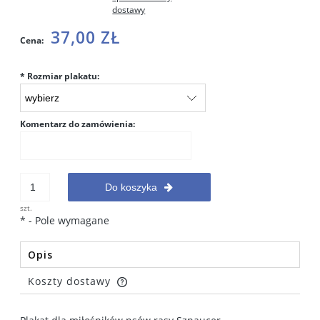
dostawy
37,00 ZŁ
Cena:
*
Rozmiar plakatu:
Komentarz do zamówienia:
Do koszyka
szt.
*
- Pole wymagane
Opis
Koszty dostawy
Cena nie zawiera ewentualnych kosztów płatności