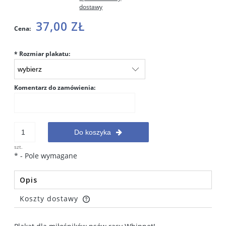
dostawy
37,00 ZŁ
Cena:
*
Rozmiar plakatu:
Komentarz do zamówienia:
Do koszyka
szt.
*
- Pole wymagane
Opis
Koszty dostawy
Cena nie zawiera ewentualnych kosztów płatności