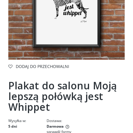
DODAJ DO PRZECHOWALNI
Plakat do salonu Moją
lepszą połówką jest
Whippet
Wysyłka w:
Dostawa:
5 dni
Darmowa
sprawdź formy
Cena nie zawiera ewentualnych kosztów płatności