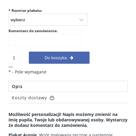
*
Rozmiar plakatu:
Komentarz do zamówienia:
Do koszyka
szt.
*
- Pole wymagane
Opis
Koszty dostawy
Cena nie zawiera ewentualnych kosztów płatności
Możliwość personalizacji! Napis możemy zmienić na
imię pupila, Twoje lub obdarowywanej osoby. Wystarczy
że dodasz komentarz do zamówienia.
Plakat Aussie
. Wzór malowany ręcznie a następnie