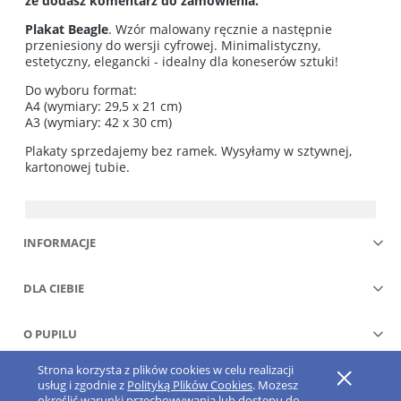
że dodasz komentarz do zamówienia.
Plakat Beagle
. Wzór malowany ręcznie a następnie
przeniesiony do wersji cyfrowej. Minimalistyczny,
estetyczny, elegancki - idealny dla koneserów sztuki!
Do wyboru format:
A4 (wymiary: 29,5 x 21 cm)
A3 (wymiary: 42 x 30 cm)
Plakaty sprzedajemy bez ramek. Wysyłamy w sztywnej,
kartonowej tubie.
INFORMACJE
DLA CIEBIE
O PUPILU
Strona korzysta z plików cookies w celu realizacji
Pokaż pełną wersję strony
usług i zgodnie z
Polityką Plików Cookies
. Możesz
określić warunki przechowywania lub dostępu do