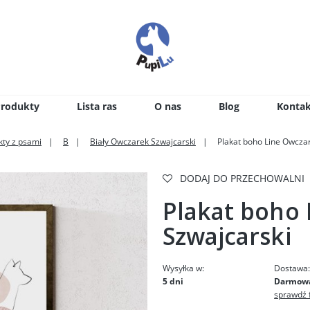
Produkty
Lista ras
O nas
Blog
Kontak
kty z psami
B
Biały Owczarek Szwajcarski
Plakat boho Line Owcza
DODAJ DO PRZECHOWALNI
Plakat boho
Szwajcarski
Wysyłka w:
Dostawa
5 dni
Darmow
sprawdź 