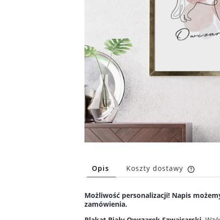
Opis
Koszty dostawy
Cena n
Możliwość personalizacji! Napis możem
kosztó
zamówienia.
Plakat Biały Owczarek Szwajcarski
. Wzó