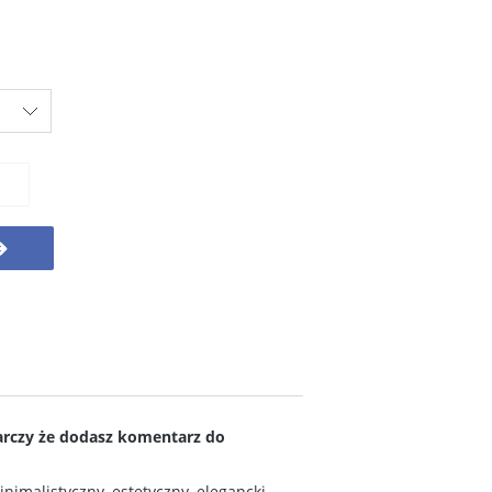
arczy że dodasz komentarz do
nimalistyczny, estetyczny, elegancki -