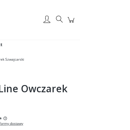
Zarejestruj się
Zaloguj się
t
rek Szwajcarski
 Line Owczarek
:
a
formy dostawy