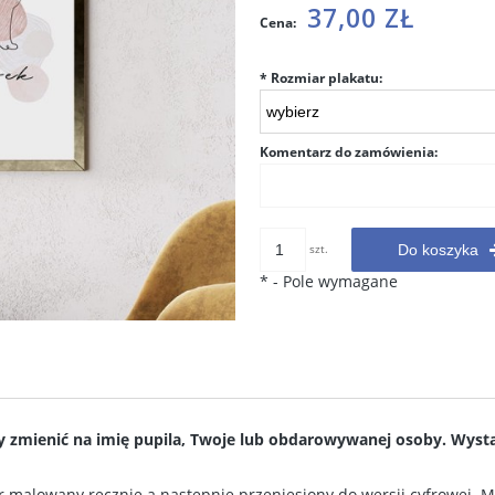
Cena nie zawiera ewentualnych
37,00 ZŁ
Cena:
kosztów płatności
*
Rozmiar plakatu:
Komentarz do zamówienia:
szt.
Do koszyka
*
- Pole wymagane
ie zawiera ewentualnych
y zmienić na imię pupila, Twoje lub obdarowywanej osoby. Wyst
w płatności
r malowany ręcznie a następnie przeniesiony do wersji cyfrowej. Mi