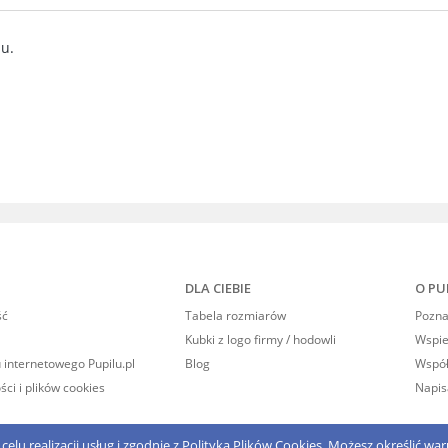
ie zawiera ewentualnych
nu.
w płatności
DLA CIEBIE
O PU
ść
Tabela rozmiarów
Poznaj
Kubki z logo firmy / hodowli
Wspi
 internetowego Pupilu.pl
Blog
Współ
ści i plików cookies
Napis
elu realizacji usług i zgodnie z
Polityką Plików Cookies
. Możesz określić w