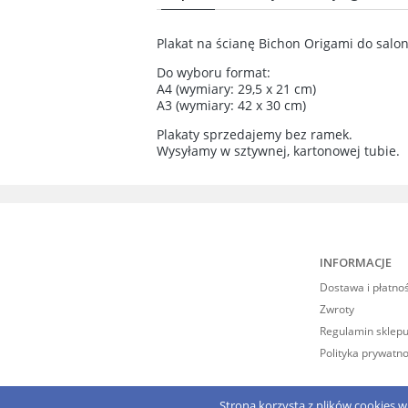
Cena n
Plakat na ścianę Bichon Origami do salo
kosztó
Do wyboru format:
A4 (wymiary: 29,5 x 21 cm)
A3 (wymiary: 42 x 30 cm)
Plakaty sprzedajemy bez ramek.
Wysyłamy w sztywnej, kartonowej tubie.
INFORMACJE
Dostawa i płatno
Zwroty
Regulamin sklepu
Polityka prywatno
Strona korzysta z plików cookies w c