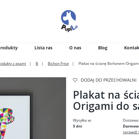
Produkty
Lista ras
O nas
Blog
Kontak
rodukty z psami
B
Bichon Frise
Plakat na ścianę Bichonem Origami
DODAJ DO PRZECHOWALNI
Plakat na śc
Origami do 
Wysyłka w:
Dostawa
5 dni
Darmow
sprawdź 