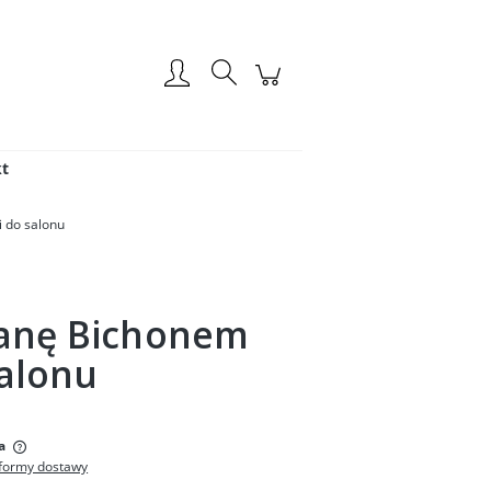
Zarejestruj się
Zaloguj się
t
 do salonu
ianę Bichonem
salonu
:
a
formy dostawy