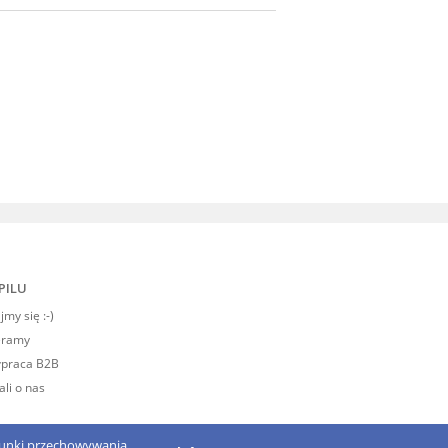
PILU
my się :-)
eramy
praca B2B
ali o nas
arunki przechowywania