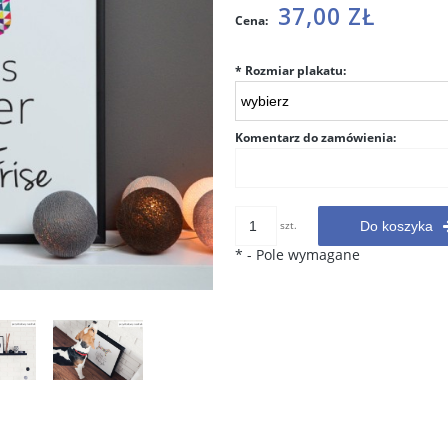
Cena nie zawiera ewentualnych
37,00 ZŁ
Cena:
kosztów płatności
*
Rozmiar plakatu:
Komentarz do zamówienia:
szt.
Do koszyka
*
- Pole wymagane