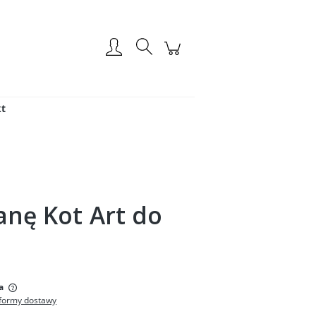
Zarejestruj się
Zaloguj się
t
ianę Kot Art do
:
a
formy dostawy