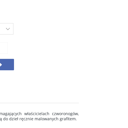
magających właścicielach czworonogów,
cą do dzieł ręcznie malowanych grafitem.