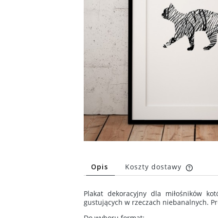
Opis
Koszty dostawy
Cena n
Plakat dekoracyjny dla miłośników ko
kosztó
gustujących w rzeczach niebanalnych. Pro
Do wyboru format: