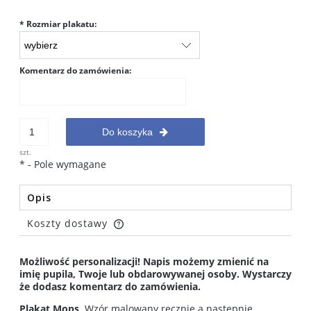
*
Rozmiar plakatu:
Komentarz do zamówienia:
Do koszyka
szt.
*
- Pole wymagane
Opis
Koszty dostawy
Cena nie zawiera ewentualnych kosztów płatności
Możliwość personalizacji! Napis możemy zmienić na
imię pupila, Twoje lub obdarowywanej osoby. Wystarczy
że dodasz komentarz do zamówienia.
Plakat Mops
. Wzór malowany ręcznie a następnie