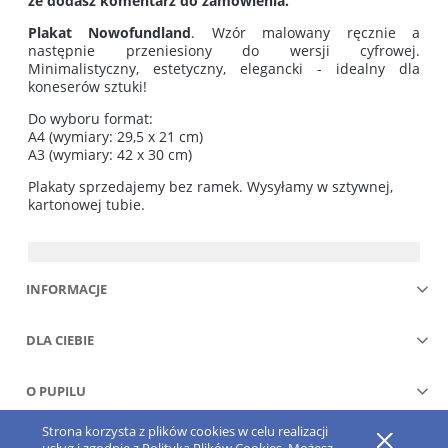
że dodasz komentarz do zamówienia.
Plakat Nowofundland
. Wzór malowany ręcznie a
następnie przeniesiony do wersji cyfrowej.
Minimalistyczny, estetyczny, elegancki - idealny dla
koneserów sztuki!
Do wyboru format:
A4 (wymiary: 29,5 x 21 cm)
A3 (wymiary: 42 x 30 cm)
Plakaty sprzedajemy bez ramek. Wysyłamy w sztywnej,
kartonowej tubie.
INFORMACJE
DLA CIEBIE
O PUPILU
Strona korzysta z plików cookies w celu realizacji
Pokaż pełną wersję strony