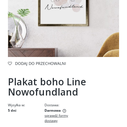
DODAJ DO PRZECHOWALNI
Plakat boho Line
Nowofundland
Wysyłka w:
Dostawa:
5 dni
Darmowa
sprawdź formy
Cena nie zawiera ewentualnych kosztów płatności
dostawy