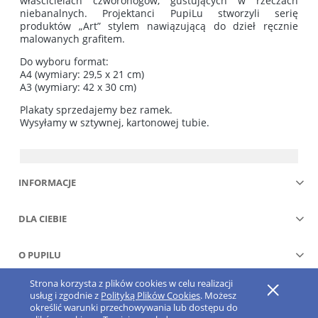
właścicielach czworonogów, gustujących w rzeczach
niebanalnych. Projektanci PupiLu stworzyli serię
produktów „Art” stylem nawiązującą do dzieł ręcznie
malowanych grafitem.
Do wyboru format:
A4 (wymiary: 29,5 x 21 cm)
A3 (wymiary: 42 x 30 cm)
Plakaty sprzedajemy bez ramek.
Wysyłamy w sztywnej, kartonowej tubie.
INFORMACJE
DLA CIEBIE
O PUPILU
Strona korzysta z plików cookies w celu realizacji
Pokaż pełną wersję strony
usług i zgodnie z
Polityką Plików Cookies
. Możesz
określić warunki przechowywania lub dostępu do
Sklep internetowy Shoper.pl