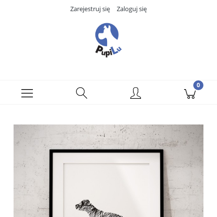
Zarejestruj się
Zaloguj się