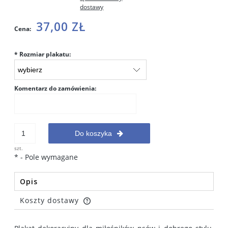
dostawy
37,00 ZŁ
Cena:
*
Rozmiar plakatu:
Komentarz do zamówienia:
Do koszyka
szt.
*
- Pole wymagane
Opis
Koszty dostawy
Cena nie zawiera ewentualnych kosztów płatności