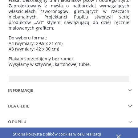
Plakat dekoracyjny dla miłośników psów i dobrego stylu.
Zaprojektowany z myślą o najbardziej wymagających
właścicielach czworonogów, gustujących w rzeczach
niebanalnych. Projektanci PupiLu stworzyli serię
produktów „Art” stylem nawiązującą do dzieł ręcznie
malowanych grafitem.
Do wyboru format:
A4 (wymiary: 29,5 x 21 cm)
A3 (wymiary: 42 x 30 cm)
Plakaty sprzedajemy bez ramek.
Wysyłamy w sztywnej, kartonowej tubie.
INFORMACJE
DLA CIEBIE
O PUPILU
Strona korzysta z plików cookies w celu realizacji