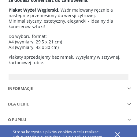
że dodasz komentarz do zamówienia.
Plakat Wyżeł Węgierski
. Wzór malowany ręcznie a
następnie przeniesiony do wersji cyfrowej.
Minimalistyczny, estetyczny, elegancki - idealny dla
koneserów sztuki!
Do wyboru format:
A4 (wymiary: 29,5 x 21 cm)
A3 (wymiary: 42 x 30 cm)
Plakaty sprzedajemy bez ramek. Wysyłamy w sztywnej,
kartonowej tubie.
INFORMACJE
DLA CIEBIE
O PUPILU
Strona korzysta z plików cookies w celu realizacji
Pokaż pełną wersję strony