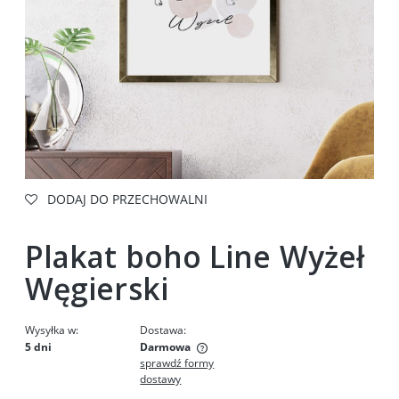
DODAJ DO PRZECHOWALNI
Plakat boho Line Wyżeł
Węgierski
Wysyłka w:
Dostawa:
5 dni
Darmowa
sprawdź formy
Cena nie zawiera ewentualnych kosztów płatności
dostawy