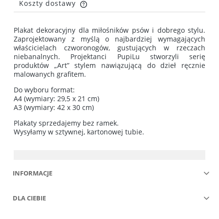
Koszty dostawy
Cena nie zawiera ewentualnych kosztów płatności
Plakat dekoracyjny dla miłośników psów i dobrego stylu.
Zaprojektowany z myślą o najbardziej wymagających
właścicielach czworonogów, gustujących w rzeczach
niebanalnych. Projektanci PupiLu stworzyli serię
produktów „Art” stylem nawiązującą do dzieł ręcznie
malowanych grafitem.
Do wyboru format:
A4 (wymiary: 29,5 x 21 cm)
A3 (wymiary: 42 x 30 cm)
Plakaty sprzedajemy bez ramek.
Wysyłamy w sztywnej, kartonowej tubie.
INFORMACJE
DLA CIEBIE