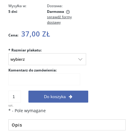
Wysyłka w:
Dostawa:
5 dni
Darmowa
sprawdź formy
Cena nie zawiera ewentualnych kosztów płatności
dostawy
37,00 ZŁ
Cena:
*
Rozmiar plakatu:
Komentarz do zamówienia:
Do koszyka
szt.
*
- Pole wymagane
Opis