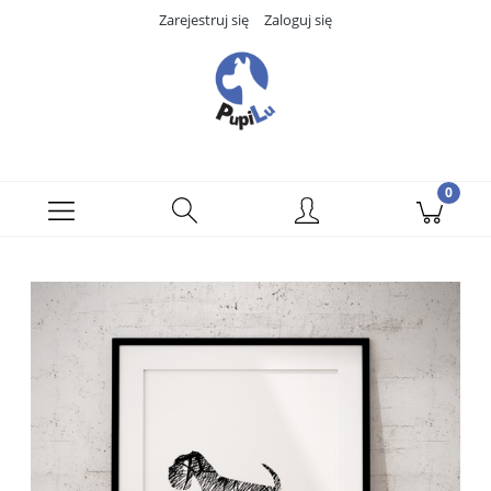
Zarejestruj się
Zaloguj się