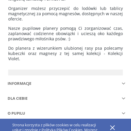
Organizer możesz przyczepić do lodówki lub tablicy
magnetycznej za pomocą magnesów, dostępnych w naszej
ofercie.
Nasze pupilowe planery pomogą Ci zorganizować czas,
zaplanować codzienne obowiązki i ucieszą oko każdego
prawdziwego miłośnika psów. :)
Do planera z wizerunkiem ulubionej rasy psa polecamy
kubeczki oraz magnesy z tej samej kolekcji - Kolekcji
Violet.
INFORMACJE
DLA CIEBIE
O PUPILU
Strona korzysta z plików cookies w celu realizacji
Pokaż pełną wersję strony
usług i zgodnie z
Polityką Plików Cookies
. Możesz