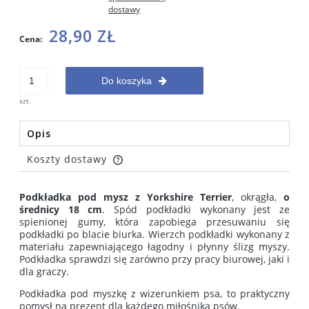
dostawy
28,90 ZŁ
Cena:
Do koszyka
szt.
Opis
Koszty dostawy
Cena nie zawiera ewentualnych kosztów płatności
Podkładka pod mysz z Yorkshire Terrier
, okrągła,
o
średnicy 18 cm
. Spód podkładki wykonany jest ze
spienionej gumy, która zapobiega przesuwaniu się
podkładki po blacie biurka. Wierzch podkładki wykonany z
materiału zapewniającego łagodny i płynny ślizg myszy.
Podkładka sprawdzi się zarówno przy pracy biurowej, jaki i
dla graczy.
Podkładka pod myszkę z wizerunkiem psa, to praktyczny
pomysł na prezent dla każdego miłośnika psów.