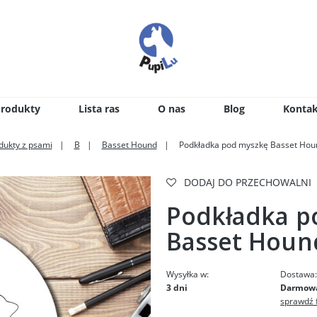
Produkty
Lista ras
O nas
Blog
Kontak
dukty z psami
B
Basset Hound
Podkładka pod myszkę Basset Hou
DODAJ DO PRZECHOWALNI
Podkładka p
Basset Houn
Wysyłka w:
Dostawa
3 dni
Darmow
sprawdź 