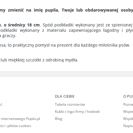
ie zawiera ewentualnych
żemy zmienić na imię pupila, Twoje lub obdarowywanej osob
w płatności
a,
o średnicy 18
cm
. Spód podkładki wykonany jest ze spienione
podkładki wykonany z materiału zapewniającego łagodny i pły
a graczy.
sa, to praktyczny pomysł na prezent dla każdego miłośnika psów.
lub miękkiej szczotki z odrobiną mydła.
DLA CIEBIE
O PU
ść
Tabela rozmiarów
Poznaj
Kubki z logo firmy / hodowli
Wspi
 internetowego Pupilu.pl
Blog
Współ
ści i plików cookies
Napis