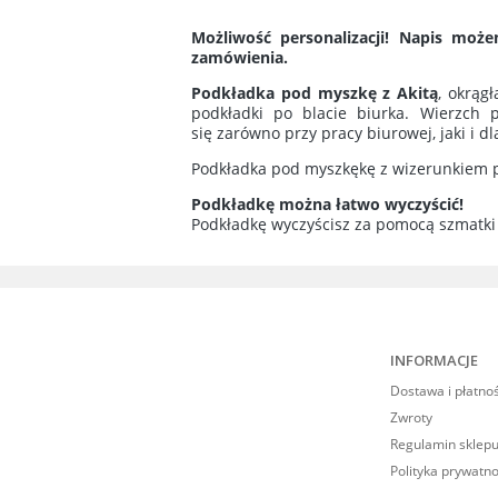
Cena n
Możliwość personalizacji! Napis mo
kosztó
zamówienia.
Podkładka pod myszkę z Akitą
, okrągł
podkładki po blacie biurka. Wierzch 
się zarówno przy pracy biurowej, jaki i dl
Podkładka pod myszkękę z wizerunkiem p
Podkładkę można łatwo wyczyścić!
Podkładkę wyczyścisz za pomocą szmatki 
INFORMACJE
Dostawa i płatno
Zwroty
Regulamin sklepu
Polityka prywatno