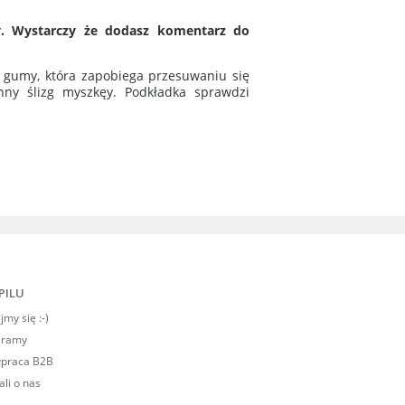
y. Wystarczy że dodasz komentarz do
j gumy, która zapobiega przesuwaniu się
nny ślizg myszkęy. Podkładka sprawdzi
PILU
my się :-)
eramy
praca B2B
ali o nas