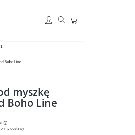
Zarejestruj się
Zaloguj się
t
nd Boho Line
od myszkę
d Boho Line
:
a
formy dostawy