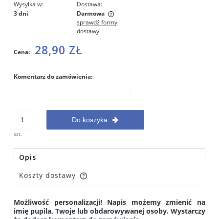
Wysyłka w:
Dostawa:
3 dni
Darmowa
sprawdź formy
Cena nie zawiera ewentualnych kosztów płatności
dostawy
28,90 ZŁ
Cena:
Komentarz do zamówienia:
Do koszyka
szt.
Opis
Koszty dostawy
Cena nie zawiera ewentualnych kosztów płatności
Możliwość personalizacji! Napis możemy zmienić na
imię pupila, Twoje lub obdarowywanej osoby. Wystarczy