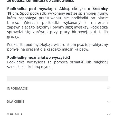
że dodasz komentarz do zamówienia.
Podkładka pod myszkę z Akitą
, okrągła,
o średnicy
18
cm
. Spód podkładki wykonany jest ze spienionej gumy,
która zapobiega przesuwaniu się podkładki po blacie
biurka. Wierzch podkładki wykonany z materiału
zapewniającego łagodny i płynny ślizg myszkęy. Podkładka
sprawdzi się zarówno przy pracy biurowej, jaki i dla
graczy.
Podkładka pod myszkękę z wizerunkiem psa, to praktyczny
pomysł na prezent dla każdego miłośnika psów.
Podkładkę można łatwo wyczyścić!
Podkładkę wyczyścisz za pomocą szmatki lub miękkiej
szczotki z odrobiną mydła.
INFORMACJE
DLA CIEBIE
O PUPILU