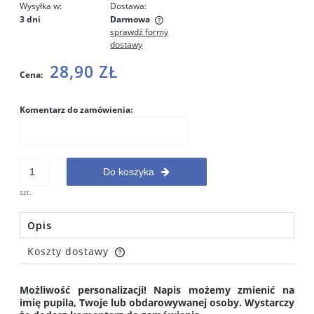
Wysyłka w:
Dostawa:
3 dni
Darmowa
sprawdź formy
Cena nie zawiera ewentualnych kosztów płatności
dostawy
28,90 ZŁ
Cena:
Komentarz do zamówienia:
Do koszyka
szt.
Opis
Koszty dostawy
Cena nie zawiera ewentualnych kosztów płatności
Możliwość personalizacji! Napis możemy zmienić na
imię pupila, Twoje lub obdarowywanej osoby. Wystarczy