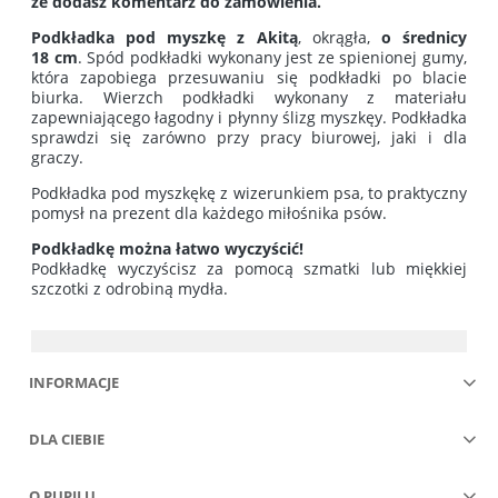
że dodasz komentarz do zamówienia.
Podkładka pod myszkę z Akitą
, okrągła,
o średnicy
18
cm
. Spód podkładki wykonany jest ze spienionej gumy,
która zapobiega przesuwaniu się podkładki po blacie
biurka. Wierzch podkładki wykonany z materiału
zapewniającego łagodny i płynny ślizg myszkęy. Podkładka
sprawdzi się zarówno przy pracy biurowej, jaki i dla
graczy.
Podkładka pod myszkękę z wizerunkiem psa, to praktyczny
pomysł na prezent dla każdego miłośnika psów.
Podkładkę można łatwo wyczyścić!
Podkładkę wyczyścisz za pomocą szmatki lub miękkiej
szczotki z odrobiną mydła.
INFORMACJE
DLA CIEBIE
O PUPILU