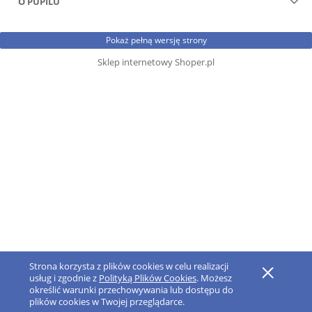
O PUPILU
Pokaż pełną wersję strony
Sklep internetowy Shoper.pl
Strona korzysta z plików cookies w celu realizacji
usług i zgodnie z
Polityką Plików Cookies
. Możesz
określić warunki przechowywania lub dostępu do
plików cookies w Twojej przeglądarce.