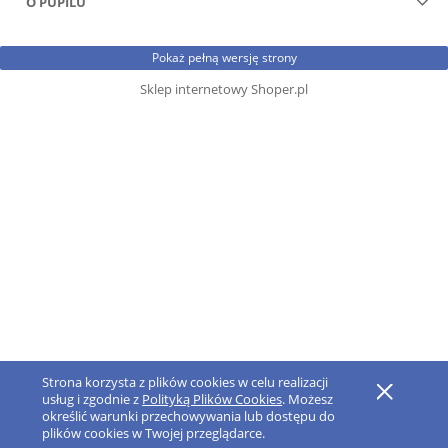
O PUPILU
Pokaż pełną wersję strony
Sklep internetowy Shoper.pl
Strona korzysta z plików cookies w celu realizacji
usług i zgodnie z
Polityką Plików Cookies
. Możesz
określić warunki przechowywania lub dostępu do
plików cookies w Twojej przeglądarce.