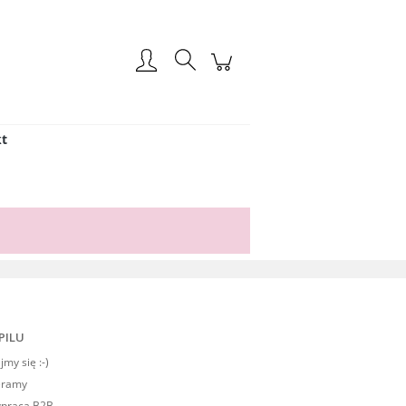
Zarejestruj się
Zaloguj się
t
PILU
my się :-)
eramy
praca B2B