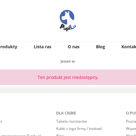
Produkty
Lista ras
O nas
Blog
Kontak
Jesteś w:
Ten produkt jest niedostępny.
DLA CIEBIE
O PU
ść
Tabela rozmiarów
Poznaj
Kubki z logo firmy / hodowli
Wspi
 internetowego Pupilu.pl
Blog
Współ