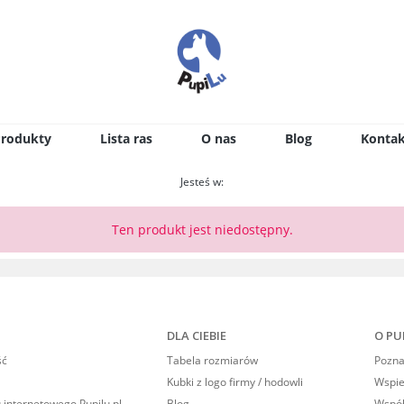
Produkty
Lista ras
O nas
Blog
Kontak
Jesteś w:
Ten produkt jest niedostępny.
DLA CIEBIE
O PU
ść
Tabela rozmiarów
Poznaj
Kubki z logo firmy / hodowli
Wspi
 internetowego Pupilu.pl
Blog
Współ