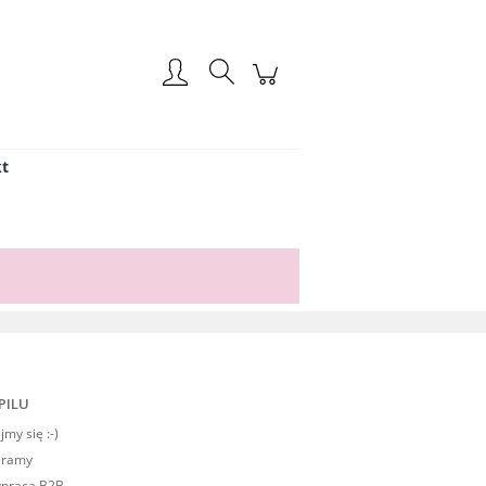
Zarejestruj się
Zaloguj się
t
PILU
my się :-)
eramy
praca B2B