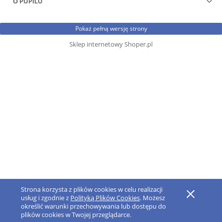
O PUPILU
Pokaż pełną wersję strony
Sklep internetowy Shoper.pl
Strona korzysta z plików cookies w celu realizacji
usług i zgodnie z
Polityką Plików Cookies
. Możesz
określić warunki przechowywania lub dostępu do
plików cookies w Twojej przeglądarce.