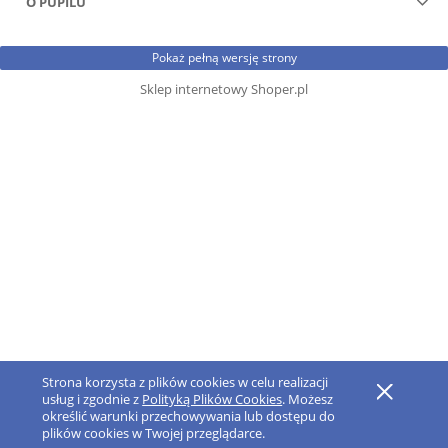
O PUPILU
Pokaż pełną wersję strony
Sklep internetowy Shoper.pl
Strona korzysta z plików cookies w celu realizacji
usług i zgodnie z
Polityką Plików Cookies
. Możesz
określić warunki przechowywania lub dostępu do
plików cookies w Twojej przeglądarce.