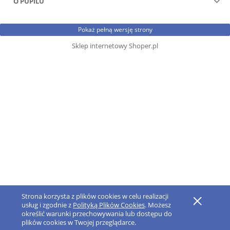
O PUPILU
Pokaż pełną wersję strony
Sklep internetowy Shoper.pl
Strona korzysta z plików cookies w celu realizacji
usług i zgodnie z
Polityką Plików Cookies
. Możesz
określić warunki przechowywania lub dostępu do
plików cookies w Twojej przeglądarce.