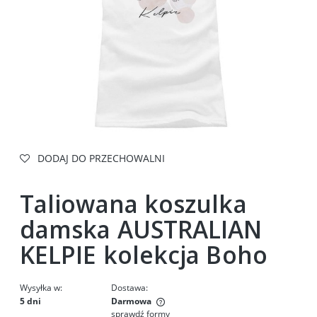
DODAJ DO PRZECHOWALNI
Taliowana koszulka
damska AUSTRALIAN
KELPIE kolekcja Boho
Wysyłka w:
Dostawa:
5 dni
Darmowa
sprawdź formy
Cena nie zawiera ewentualnych kosztów płatności