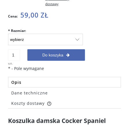
dostawy
59,00 ZŁ
Cena:
*
Rozmiar:
Do koszyka
szt.
*
- Pole wymagane
Opis
Dane techniczne
Koszty dostawy
Cena nie zawiera ewentualnych kosztów płatności
Koszulka damska Cocker Spaniel