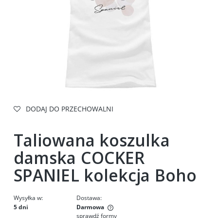
DODAJ DO PRZECHOWALNI
Taliowana koszulka
damska COCKER
SPANIEL kolekcja Boho
Wysyłka w:
Dostawa:
5 dni
Darmowa
sprawdź formy
Cena nie zawiera ewentualnych kosztów płatności