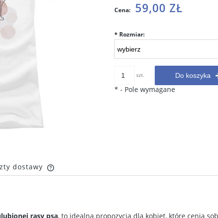
Cena nie zawiera ewentualnych
59,00 ZŁ
Cena:
kosztów płatności
*
Rozmiar:
szt.
Do koszyka
*
- Pole wymagane
zty dostawy
Cena nie zawiera ewentualnych
kosztów płatności
lubionej rasy psa
, to idealna propozycja dla kobiet, które cenią so