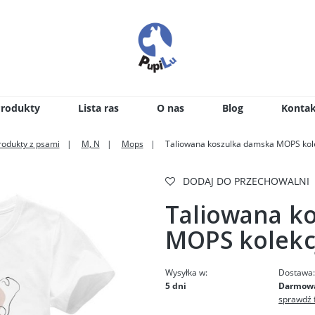
Produkty
Lista ras
O nas
Blog
Kontak
rodukty z psami
M, N
Mops
Taliowana koszulka damska MOPS kol
DODAJ DO PRZECHOWALNI
Taliowana k
MOPS kolekc
Wysyłka w:
Dostawa
5 dni
Darmow
sprawdź 