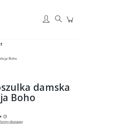
Zarejestruj się
Zaloguj się
t
ekcja Boho
oszulka damska
ja Boho
:
a
formy dostawy