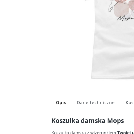
Opis
Dane techniczne
Kos
Koszulka damska Mops
Koszulka damska z wizerunkiem
Twojej u