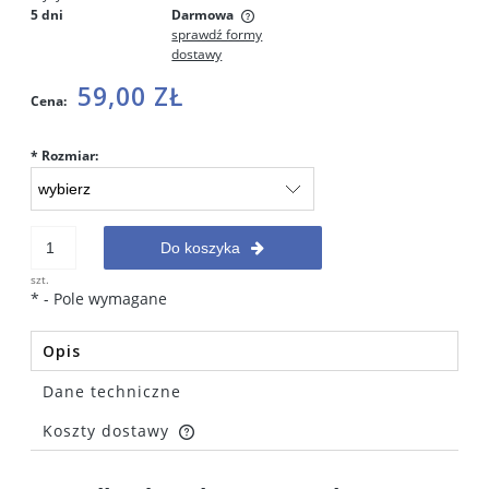
5 dni
Darmowa
sprawdź formy
Cena nie zawiera ewentualnych kosztów płatności
dostawy
59,00 ZŁ
Cena:
*
Rozmiar:
Do koszyka
szt.
*
- Pole wymagane
Opis
Dane techniczne
Koszty dostawy
Cena nie zawiera ewentualnych kosztów płatności