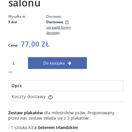
salonu
Wysyłka w:
Dostawa:
5 dni
Darmowa
sprawdź formy
Cena nie zawiera ewentualnych kosztów płatności
dostawy
77,00 ZŁ
Cena:
Do koszyka
szt.
Opis
Koszty dostawy
Cena nie zawiera ewentualnych kosztów płatności
Zestaw plakatów
dla miłośników psów. Proponowany
przez nas zestaw składa się z 3 plakatów:
- 1 sztuka A3
z Seterem Irlandzkim