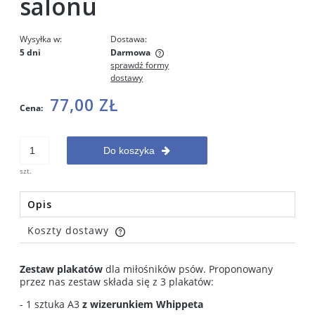
salonu
Wysyłka w:
Dostawa:
5 dni
Darmowa
sprawdź formy
Cena nie zawiera ewentualnych kosztów płatności
dostawy
77,00 ZŁ
Cena:
Do koszyka
szt.
Opis
Koszty dostawy
Cena nie zawiera ewentualnych kosztów płatności
Zestaw plakatów
dla miłośników psów. Proponowany
przez nas zestaw składa się z 3 plakatów:
- 1 sztuka A3
z wizerunkiem Whippeta