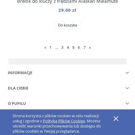
Brelok do kluczy z frędzlami Alaskan Malamute
29,00 zł
Do koszyka
«
1
...
3
4
5
6
7
»
INFORMACJE
DLA CIEBIE
O PUPILU
Strona korzysta z plików cookies w celu realizacji
Pokaż pełną wersję strony
usług i zgodnie z
Polityką Plików Cookies
. Możesz
określić warunki przechowywania lub dostępu do
Sklep internetowy Shoper.pl
plików cookies w Twojej przeglądarce.