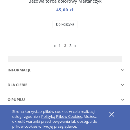
Beżowa torba kolorowy Maltańczyk
45,00 zł
Do koszyka
«
1
2
3
»
INFORMACJE
DLA CIEBIE
O PUPILU
Strona korzysta z plików cookies w celu realizacji
Pokaż pełną wersję strony
usług i zgodnie z
Polityką Plików Cookies
. Możesz
określić warunki przechowywania lub dostępu do
Sklep internetowy Shoper.pl
plików cookies w Twojej przeglądarce.