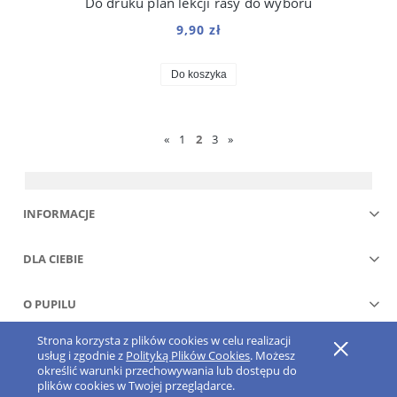
Do druku plan lekcji rasy do wyboru
9,90 zł
Do koszyka
«
1
2
3
»
INFORMACJE
DLA CIEBIE
O PUPILU
Strona korzysta z plików cookies w celu realizacji
Pokaż pełną wersję strony
usług i zgodnie z
Polityką Plików Cookies
. Możesz
określić warunki przechowywania lub dostępu do
Sklep internetowy Shoper.pl
plików cookies w Twojej przeglądarce.