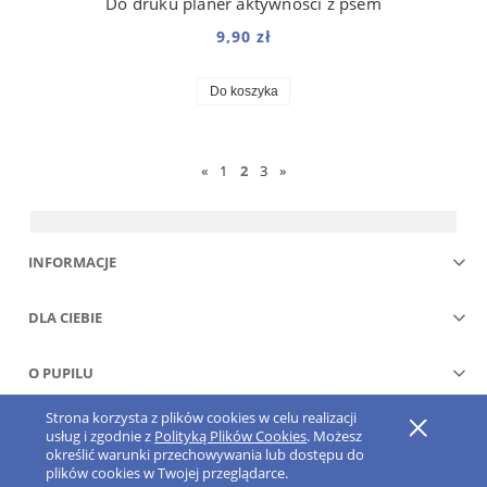
Do druku planer aktywności z psem
9,90 zł
Do koszyka
«
1
2
3
»
INFORMACJE
DLA CIEBIE
O PUPILU
Strona korzysta z plików cookies w celu realizacji
Pokaż pełną wersję strony
usług i zgodnie z
Polityką Plików Cookies
. Możesz
określić warunki przechowywania lub dostępu do
Sklep internetowy Shoper.pl
plików cookies w Twojej przeglądarce.