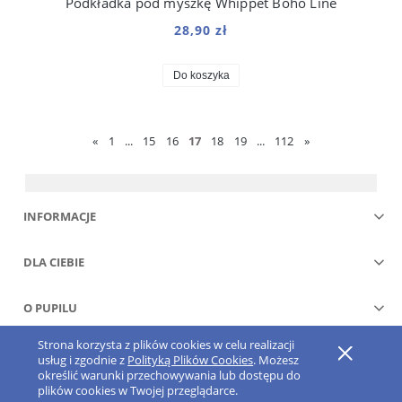
Podkładka pod myszkę Whippet Boho Line
28,90 zł
Do koszyka
«
1
...
15
16
17
18
19
...
112
»
INFORMACJE
DLA CIEBIE
O PUPILU
Strona korzysta z plików cookies w celu realizacji
Pokaż pełną wersję strony
usług i zgodnie z
Polityką Plików Cookies
. Możesz
określić warunki przechowywania lub dostępu do
Sklep internetowy Shoper.pl
plików cookies w Twojej przeglądarce.