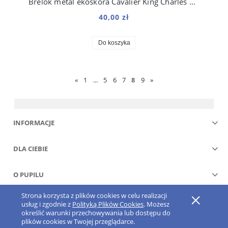
Brelok metal ekoskóra Cavalier King Charles Spaniel
40,00 zł
Do koszyka
«
1
...
5
6
7
8
9
»
INFORMACJE
DLA CIEBIE
O PUPILU
Strona korzysta z plików cookies w celu realizacji
Pokaż pełną wersję strony
usług i zgodnie z
Polityką Plików Cookies
. Możesz
określić warunki przechowywania lub dostępu do
Sklep internetowy Shoper.pl
plików cookies w Twojej przeglądarce.