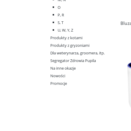
O
P, R
S, T
U, W, Y, Z
Produkty z kotami
Produkty z gryzoniami
Dla weterynarza, groomera, itp.
Segregator Zdrowia Pupila
Na inne okazje
Nowości
Promocje