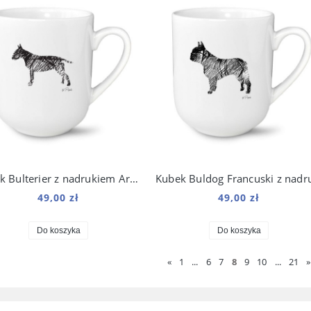
Kubek Bulterier z nadrukiem Art 250 ml
49,00 zł
49,00 zł
Do koszyka
Do koszyka
«
1
...
6
7
8
9
10
...
21
»