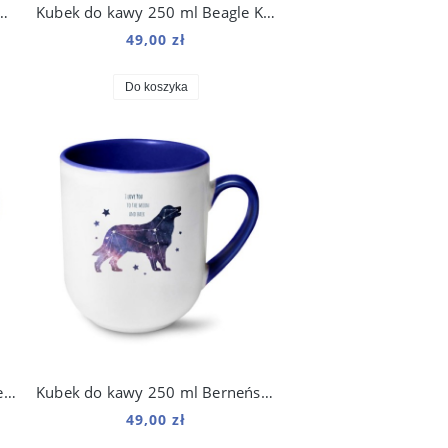
250 ml Border Collie Kosmo
Kubek do kawy 250 ml Beagle Kosmo
49,00 zł
Do koszyka
Kubek do kawy 250 ml Owczarek Szwajcarski Kosmo
Kubek do kawy 250 ml Berneński Pies Pasterski Kosmo
49,00 zł