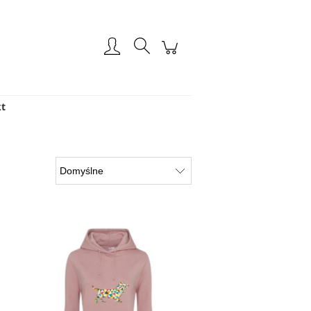
Zarejestruj się
Zaloguj się
t