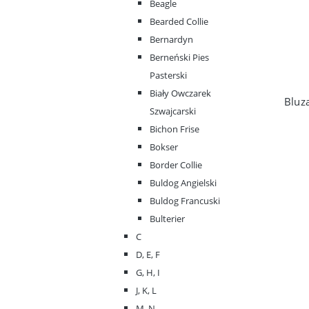
Beagle
Bearded Collie
Bernardyn
Berneński Pies
Pasterski
Biały Owczarek
Szwajcarski
Bichon Frise
Bokser
Border Collie
Buldog Angielski
Buldog Francuski
Bulterier
C
D, E, F
G, H, I
J, K, L
M, N