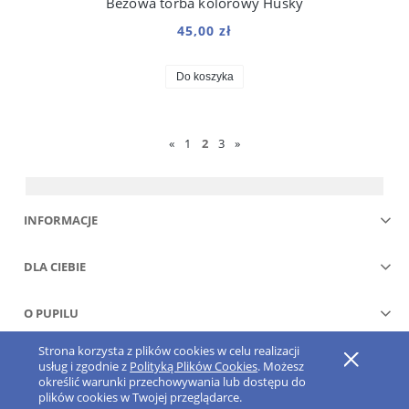
Beżowa torba kolorowy Husky
45,00 zł
Do koszyka
«
1
2
3
»
INFORMACJE
DLA CIEBIE
O PUPILU
Strona korzysta z plików cookies w celu realizacji
Pokaż pełną wersję strony
usług i zgodnie z
Polityką Plików Cookies
. Możesz
określić warunki przechowywania lub dostępu do
Sklep internetowy Shoper.pl
plików cookies w Twojej przeglądarce.