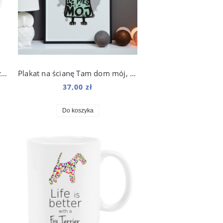
Kubek Przepraszam, zamierzasz to zjeść? 330 ml
Plakat na ścianę Tam dom mój, gdzie pies mój do salonu
37,00 zł
Do koszyka