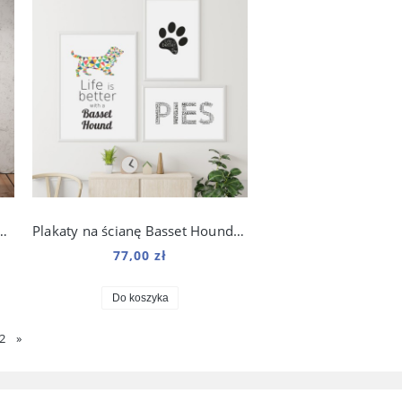
nę Basset Hound Art do salonu
Plakaty na ścianę Basset Hound zestaw do salonu
77,00 zł
Do koszyka
2
»