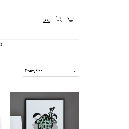
Zarejestruj się
Zaloguj się
t