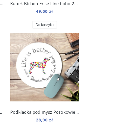
Plakat na ścianę Owczarek Szkocki Collie Origami do salonu
Kubek Bichon Frise Line boho 250 ml
49,00 zł
Do koszyka
a damska kolorowy Wyżeł Niemiecki
Podkładka pod mysz Posokowiec Bawarski z nadrukiem Origami
28,90 zł