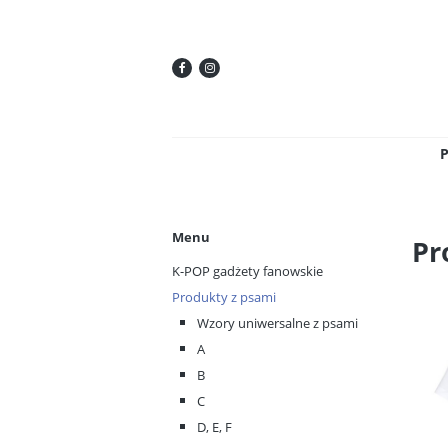
Menu
Pr
K-POP gadżety fanowskie
Produkty z psami
Wzory uniwersalne z psami
A
B
C
D, E, F