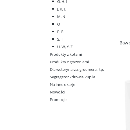
G, H, I
J, K, L
M, N
O
P, R
S, T
U, W, Y, Z
Produkty z kotami
Produkty z gryzoniami
Dla weterynarza, groomera, itp.
Segregator Zdrowia Pupila
Na inne okazje
Nowości
Promocje