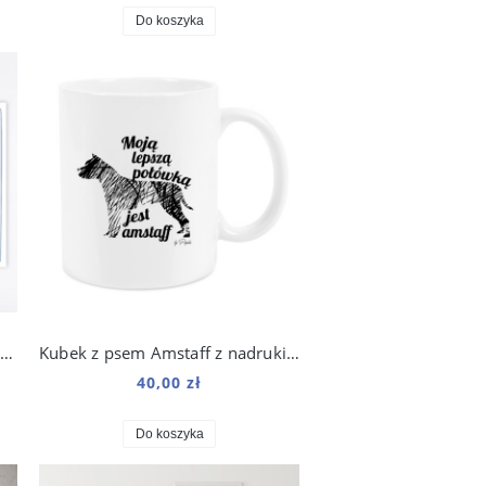
Do koszyka
Do druku planer aktywności z psem
Kubek z psem Amstaff z nadrukiem Moją lepszą połówką jest...
40,00 zł
Do koszyka