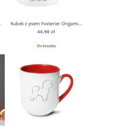
ny i tygodniowy Welsh Corgi 2 Violet
Kubek z psem Foxterier Origami 330 ml
44,90 zł
Do koszyka