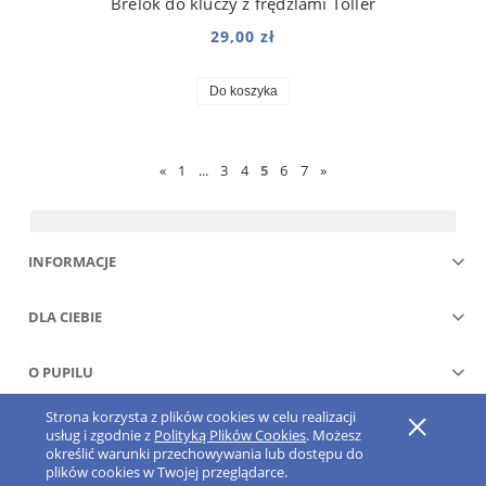
Brelok do kluczy z frędzlami Toller
29,00 zł
Do koszyka
«
1
...
3
4
5
6
7
»
INFORMACJE
DLA CIEBIE
O PUPILU
Strona korzysta z plików cookies w celu realizacji
Pokaż pełną wersję strony
usług i zgodnie z
Polityką Plików Cookies
. Możesz
określić warunki przechowywania lub dostępu do
Sklep internetowy Shoper.pl
plików cookies w Twojej przeglądarce.