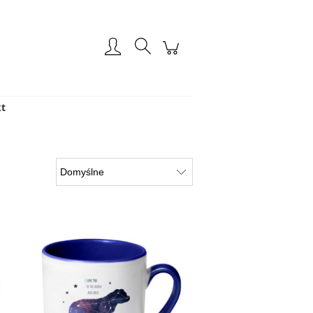
Zarejestruj się
Zaloguj się
t