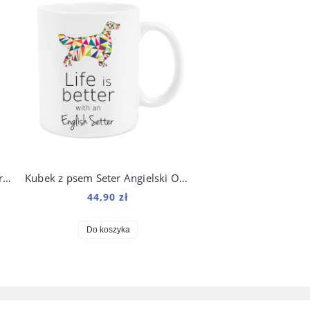
Kubek z psim nosem Czy zamierzasz to zjeść 250 ml
Kubek z psem Seter Angielski Origami 330 ml
44,90 zł
Do koszyka