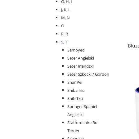
G, H, I
J, K, L
M, N
O
P, R
S, T
Samoyed
Seter Angielski
Seter Irlandzki
Seter Szkocki / Gordon
Shar Pei
Shiba Inu
Shih Tzu
Springer Spaniel
Angielski
Staffordshire Bull
Terrier
Sznaucer