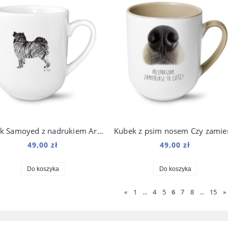
Kubek Samoyed z nadrukiem Art 250 ml
49,00 zł
49,00 zł
Do koszyka
Do koszyka
«
1
...
4
5
6
7
8
...
15
»