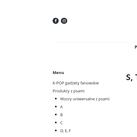
Menu
S, 
K-POP gadżety fanowskie
Produkty z psami
Wzory uniwersalne z psami
A
B
C
D, E, F