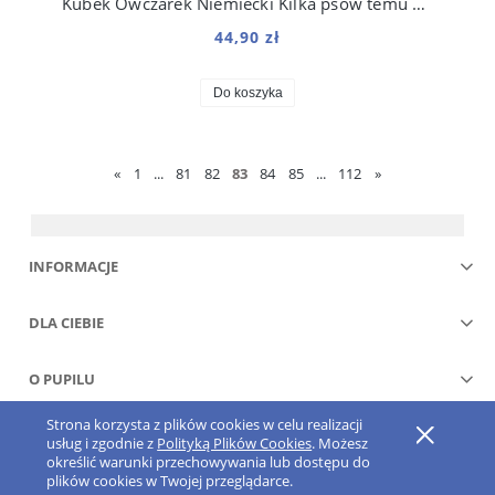
Kubek Owczarek Niemiecki Kilka psów temu 330 ml
44,90 zł
Do koszyka
«
1
...
81
82
83
84
85
...
112
»
INFORMACJE
DLA CIEBIE
O PUPILU
Strona korzysta z plików cookies w celu realizacji
Pokaż pełną wersję strony
usług i zgodnie z
Polityką Plików Cookies
. Możesz
określić warunki przechowywania lub dostępu do
Sklep internetowy Shoper.pl
plików cookies w Twojej przeglądarce.